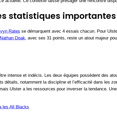
nce actuelle. Ce contexte laisse présager une rencontre disp
es statistiques importantes
vyn Rates
se démarquent avec 4 essais chacun. Pour Ulst
Nathan Doak
, avec ses 31 points, reste un atout majeur pou
être intense et indécis. Les deux équipes possèdent des atout
s détails, notamment la discipline et l’efficacité dans les z
, mais Ulster a les ressources pour inverser la tendance. Un
a les All Blacks