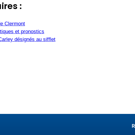
ires :
de Clermont
tiques et pronostics
rley désignés au sifflet
R