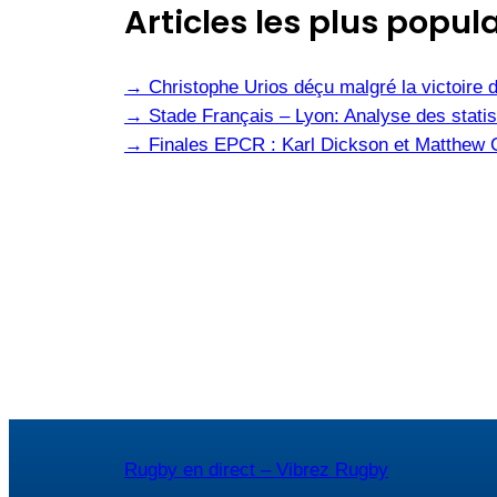
Articles les plus popula
→
Christophe Urios déçu malgré la victoire 
→
Stade Français – Lyon: Analyse des statis
→
Finales EPCR : Karl Dickson et Matthew Ca
Rugby en direct – Vibrez Rugby