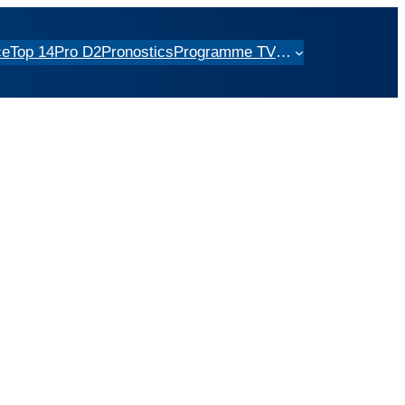
ce
Top 14
Pro D2
Pronostics
Programme TV
…