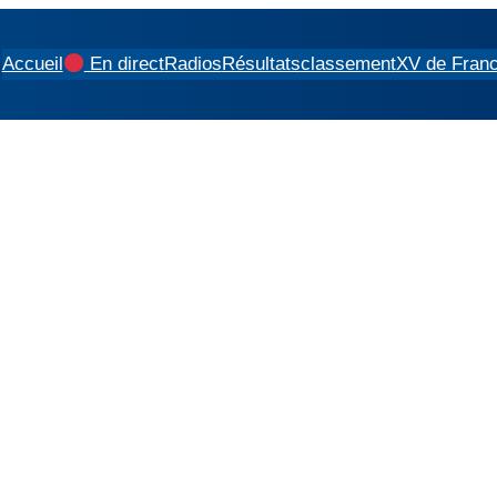
Accueil
En direct
Radios
Résultats
classement
XV de Fran