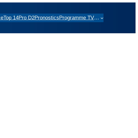
ce
Top 14
Pro D2
Pronostics
Programme TV
…