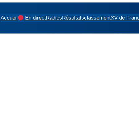
Accueil
En direct
Radios
Résultats
classement
XV de Fran