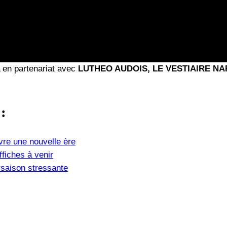
 en partenariat avec
LUTHEO AUDOIS, LE VESTIAIRE 
 :
vre une nouvelle ère
fiches à venir
saison stressante