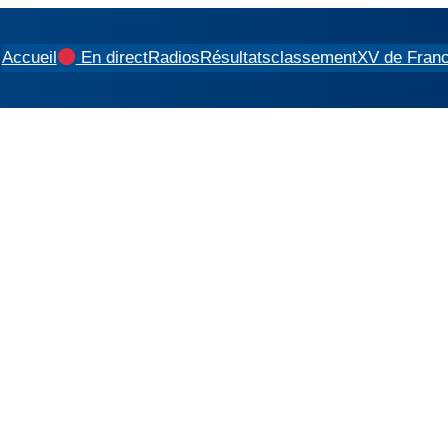
Accueil
En direct
Radios
Résultats
classement
XV de Fran