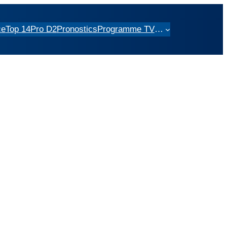
ce
Top 14
Pro D2
Pronostics
Programme TV
…