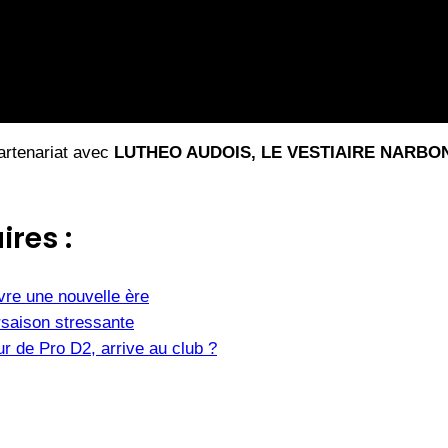
artenariat avec
LUTHEO AUDOIS, LE VESTIAIRE NARB
ires :
vre une nouvelle ère
saison stressante
r de Pro D2, arrive au club ?