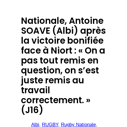
Nationale, Antoine
SOAVE (Albi) après
la victoire bonifiée
face à Niort : « On a
pas tout remis en
question, on s’est
juste remis au
travail
correctement. »
(J16)
Albi
, 
RUGBY
, 
Rugby Nationale
, 