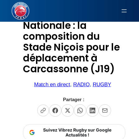
Aller
au
Nationale : la
contenu
composition du
Stade Niçois pour le
déplacement à
Carcassonne (J19)
Match en direct
, 
RADIO
, 
RUGBY
Partager :
Suivez Vibrez Rugby sur Google
Actualités !