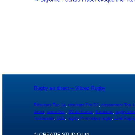
Rugby en direct – Vibrez Rugby
Résultats Top 14
,
résultats Pro D2
,
classement Top 1
direct
,
score live
,
XV de france
,
6 nations
,
rugby inte
Toulousain
,
UBB
,
rugby
,
Pronostics rugby
,
Live Rugb
© CREATIF STUDIO Ltd