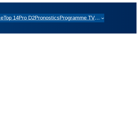
ce
Top 14
Pro D2
Pronostics
Programme TV
…