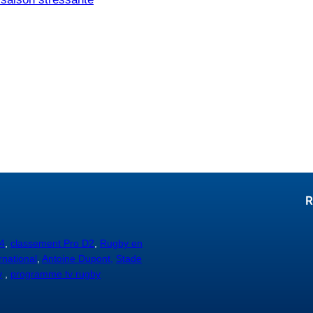
R
4
,
classement Pro D2
,
Rugby en
rnational
,
Antoine Dupont,
Stade
y
,
programme tv rugby