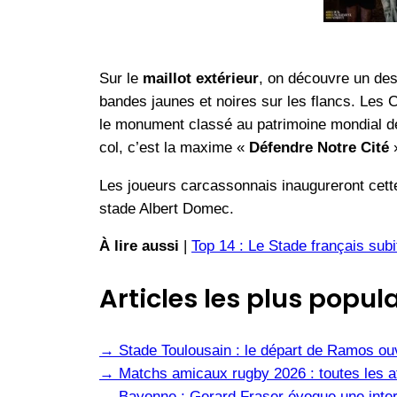
Sur le
maillot extérieur
, on découvre un des
bandes jaunes et noires sur les flancs. Les 
le monument classé au patrimoine mondial de 
col, c’est la maxime «
Défendre Notre Cité
»
Les joueurs carcassonnais inaugureront cett
stade Albert Domec.
À lire aussi
|
Top 14 : Le Stade français sub
Articles les plus popula
→
Stade Toulousain : le départ de Ramos ou
→
Matchs amicaux rugby 2026 : toutes les af
→
Bayonne : Gerard Fraser évoque une inter