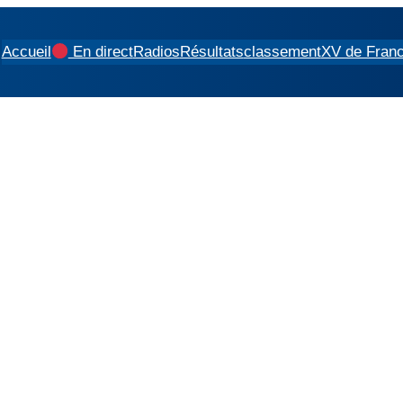
Accueil
En direct
Radios
Résultats
classement
XV de Fran