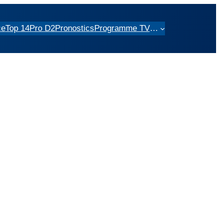
ce
Top 14
Pro D2
Pronostics
Programme TV
…