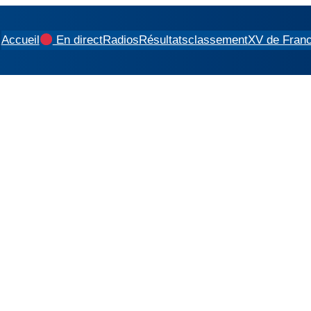
Accueil
En direct
Radios
Résultats
classement
XV de Fran