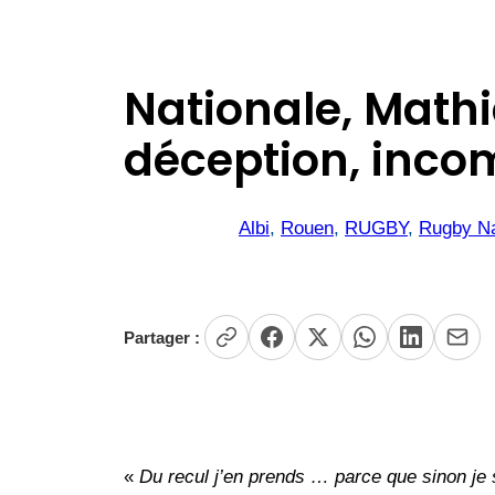
Nationale, Mathi
déception, inco
Albi
, 
Rouen
, 
RUGBY
, 
Rugby Na
Partager :
«
Du recul j’en prends … parce que sinon je 