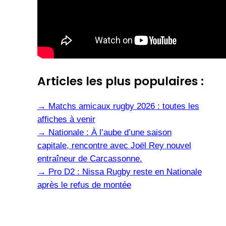
Articles les plus populaires :
→
Matchs amicaux rugby 2026 : toutes les
affiches à venir
→
Nationale : À l’aube d’une saison
capitale, rencontre avec Joël Rey nouvel
entraîneur de Carcassonne.
→
Pro D2 : Nissa Rugby reste en Nationale
après le refus de montée