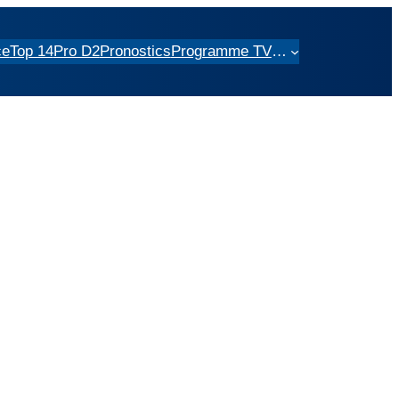
ce
Top 14
Pro D2
Pronostics
Programme TV
…