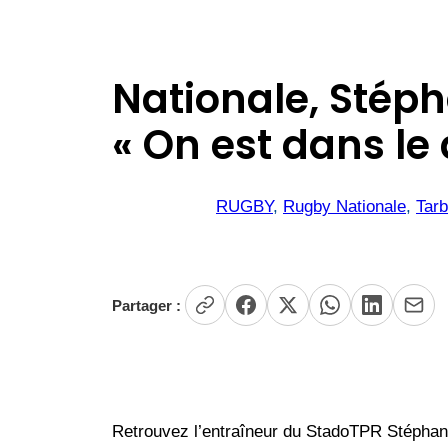
Nationale, Stép
« On est dans le 
RUGBY
, 
Rugby Nationale
, 
Tar
Partager :
Retrouvez l’entraîneur du StadoTPR Stépha