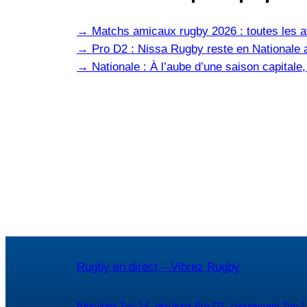
→
Matchs amicaux rugby 2026 : toutes les af
→
Pro D2 : Nissa Rugby reste en Nationale 
→
Nationale : À l’aube d’une saison capital
Rugby en direct – Vibrez Rugby
Résultats Top 14
,
résultats Pro D2
,
classement Top 1