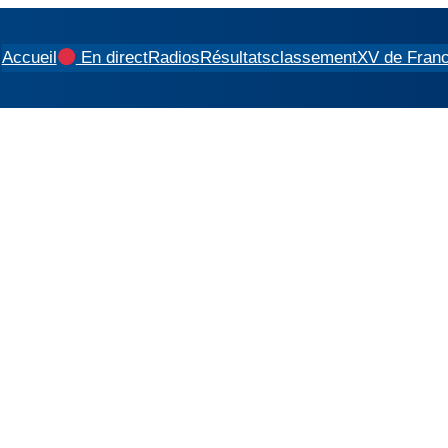
Accueil
En direct
Radios
Résultats
classement
XV de Fran