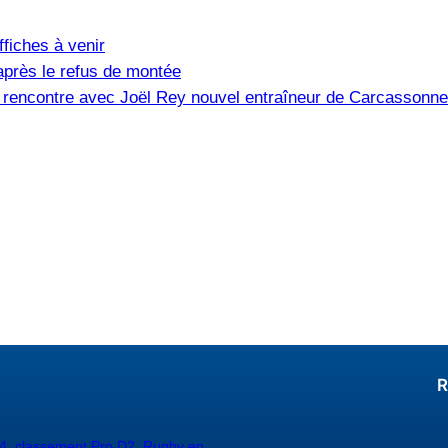
fiches à venir
après le refus de montée
e, rencontre avec Joël Rey nouvel entraîneur de Carcassonne
R
4
,
classement Pro D2
,
Rugby en