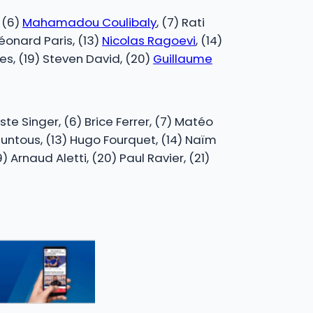
, (6)
Mahamadou Coulibaly
, (7) Rati
 Léonard Paris, (13)
Nicolas Ragoevi
, (14)
les, (19) Steven David, (20)
Guillaume
te Singer, (6) Brice Ferrer, (7) Matéo
 Puntous, (13) Hugo Fourquet, (14) Naïm
 Arnaud Aletti, (20) Paul Ravier, (21)