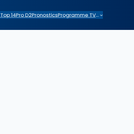
e
Top 14
Pro D2
Pronostics
Programme TV
…