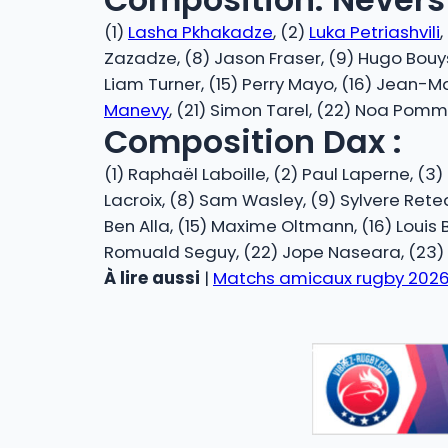
(1)
Lasha Pkhakadze
, (2)
Luka Petriashvili
Zazadze, (8) Jason Fraser, (9) Hugo Bouysso
Liam Turner, (15) Perry Mayo, (16) Jean-Ma
Manevy
, (21) Simon Tarel, (22) Noa Pommel
Composition Dax :
(1) Raphaël Laboille, (2) Paul Laperne, (3
Lacroix, (8) Sam Wasley, (9) Sylvere Retea
Ben Alla, (15) Maxime Oltmann, (16) Louis B
Romuald Seguy, (22) Jope Naseara, (23)
À lire aussi
|
Matchs amicaux rugby 2026 :