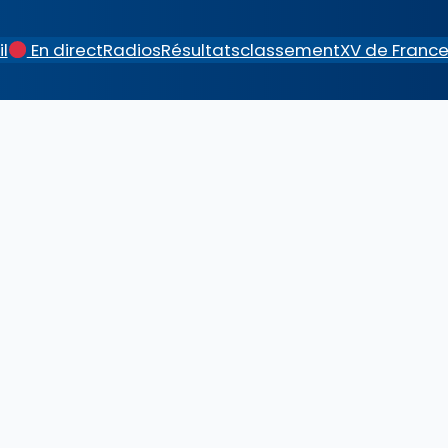
l
En direct
Radios
Résultats
classement
XV de Franc