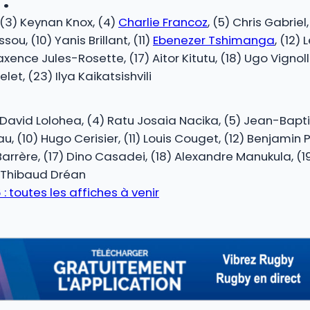
, (3) Keynan Knox, (4)
Charlie Francoz
, (5) Chris Gabriel
u, (10) Yanis Brillant, (11)
Ebenezer Tshimanga
, (12)
xence Jules-Rosette, (17) Aitor Kitutu, (18) Ugo Vignol
et, (23) Ilya Kaikatsishvili
) David Lolohea, (4) Ratu Josaia Nacika, (5) Jean-Baptis
u, (10) Hugo Cerisier, (11) Louis Couget, (12) Benjamin
arrère, (17) Dino Casadei, (18) Alexandre Manukula, (19)
 Thibaud Dréan
 toutes les affiches à venir