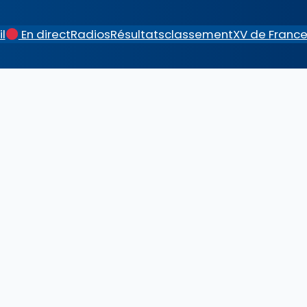
l
En direct
Radios
Résultats
classement
XV de Franc