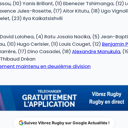
ou, (10) Yanis Brillant, (11) Ebenezer Tshimanga, (12) L
xence Jules-Rosette, (17) Aitor Kitutu, (18) Ugo Vignol
t, (23) Ilya Kaikatsishvili
) David Lolohea, (4) Ratu Josaia Nacika, (5) Jean-Baptis
, (10) Hugo Cerisier, (11) Louis Couget, (12)
Benjamin 
Barrère, (17) Dino Casadei, (18)
Alexandre Manukula
, (
 Thibaud Dréan
ellement maintenu en deuxième division
Suivez Vibrez Rugby sur Google Actualités !