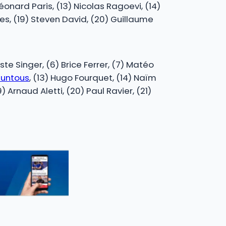
éonard Paris, (13) Nicolas Ragoevi, (14)
les, (19) Steven David, (20) Guillaume
te Singer, (6) Brice Ferrer, (7) Matéo
Puntous
, (13) Hugo Fourquet, (14) Naïm
19) Arnaud Aletti, (20) Paul Ravier, (21)