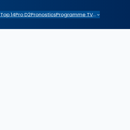
e
Top 14
Pro D2
Pronostics
Programme TV
…