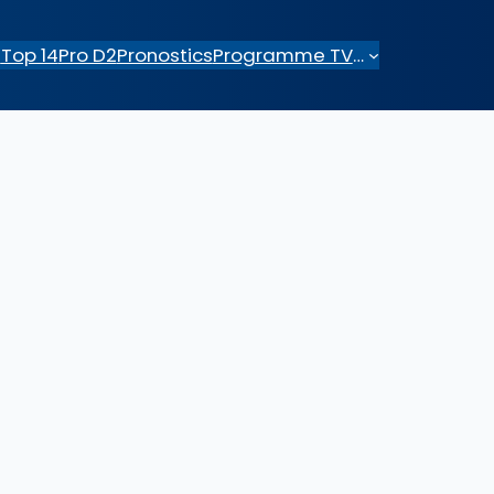
e
Top 14
Pro D2
Pronostics
Programme TV
…