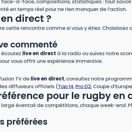
s, face-à-face, compositions, statistiques : tout savoi
é en temps réel pour ne rien manquer de l’action.
en direct ?
vre cette rencontre comme si vous y étiez. Choisissez 
 live commenté
, écoutez
live en direct
à la radio ou suivez notre score
pour vous offrir une expérience immersive.
ffusion TV de
live en direct
, consultez notre programm
s diffuseurs officiels (
Top 14
,
Pro D2
, Coupe d’Europe,
référence pour le rugby en 
large éventail de compétitions, chaque week-end. Plo
s préférées