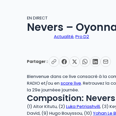
EN DIRECT
Nevers – Oyonna
Actualité
, 
Pro D2
Partager :
Bienvenue dans ce live consacré à la comp
RADIO et/ou en
score live
. Retrouvez la 
la 29e journéee journée.
Composition: Nevers 
(1) Aitor Kitutu, (2)
Luka Petriashvili
, (3) K
David, (9) Hugo Bouyssou, (10)
Yohan Le B