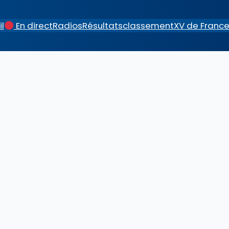
l
En direct
Radios
Résultats
classement
XV de Franc