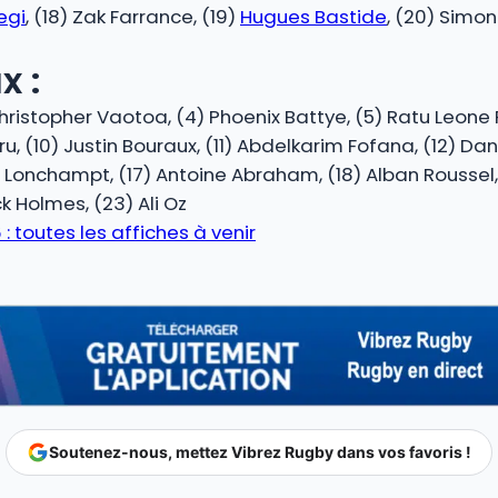
egi
, (18) Zak Farrance, (19)
Hugues Bastide
, (20) Simon 
x :
ristopher Vaotoa, (4) Phoenix Battye, (5) Ratu Leone R
ru, (10) Justin Bouraux, (11) Abdelkarim Fofana, (12) Da
 Lonchampt, (17) Antoine Abraham, (18) Alban Roussel, (
k Holmes, (23) Ali Oz
 toutes les affiches à venir
Soutenez-nous, mettez Vibrez Rugby dans vos favoris !