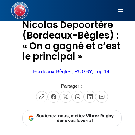
Aller
au
Nicolas Depoortère
contenu
(Bordeaux-Bègles) :
« On a gagné et c’est
le principal »
Bordeaux Bègles
, 
RUGBY
, 
Top 14
Partager :
Soutenez-nous, mettez Vibrez Rugby
dans vos favoris !