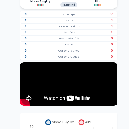
Nissa Rugby
Albi
TERMINÉ
8
10
Mi-temps
2
3
Essais
1
3
Transformations
3
1
Pénalités
0
0
Essais pénalité
0
0
Drops
0
0
Cartons jaunes
0
0
Cartons rouges