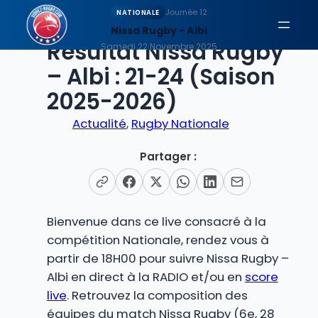
Aller
Journée 12
NATIONALE
au
Nissa Rugby - Albi
EN DIRECT
Résultat Nissa Rugby
contenu
Samedi 22 Novembre 2025
– Albi : 21-24 (Saison
2025-2026)
Actualité
, 
Rugby Nationale
Partager :
Bienvenue dans ce live consacré à la
compétition Nationale, rendez vous à
partir de 18H00 pour suivre Nissa Rugby –
Albi en direct à la RADIO et/ou en
score
live
. Retrouvez la composition des
équipes du match Nissa Rugby (6e, 28