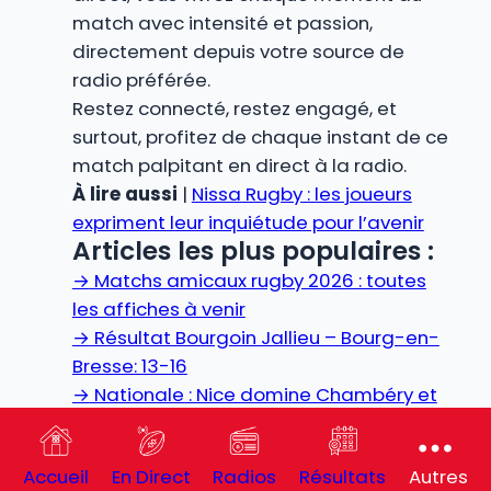
match avec intensité et passion,
directement depuis votre source de
radio préférée.
Restez connecté, restez engagé, et
surtout, profitez de chaque instant de ce
match palpitant en direct à la radio.
À lire aussi
|
Nissa Rugby : les joueurs
expriment leur inquiétude pour l’avenir
Articles les plus populaires :
→
Matchs amicaux rugby 2026 : toutes
les affiches à venir
→
Résultat Bourgoin Jallieu – Bourg-en-
Bresse: 13-16
→
Nationale : Nice domine Chambéry et
file en finale
Coup d’envoi : 18:00 (heure de Paris)
Accueil
En Direct
Radios
Résultats
Autres