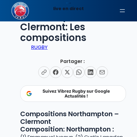
Aller
live en direct
au
Northampton –
contenu
Clermont: Les
compositions
RUGBY
Partager :
Suivez Vibrez Rugby sur Google
Actualités !
Compositions Northampton –
Clermont
Composition: Northampton :