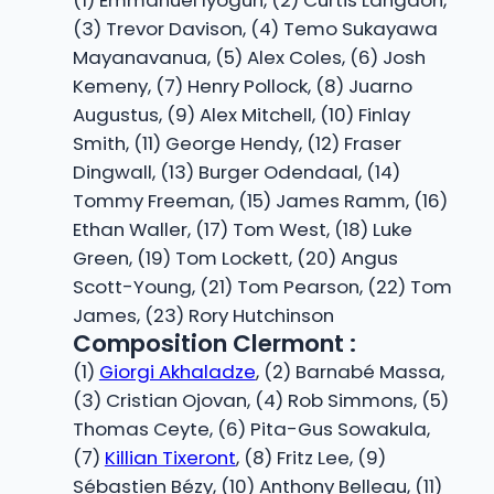
(1) Emmanuel Iyogun, (2) Curtis Langdon,
(3) Trevor Davison, (4) Temo Sukayawa
Mayanavanua, (5) Alex Coles, (6) Josh
Kemeny, (7) Henry Pollock, (8) Juarno
Augustus, (9) Alex Mitchell, (10) Finlay
Smith, (11) George Hendy, (12) Fraser
Dingwall, (13) Burger Odendaal, (14)
Tommy Freeman, (15) James Ramm, (16)
Ethan Waller, (17) Tom West, (18) Luke
Green, (19) Tom Lockett, (20) Angus
Scott-Young, (21) Tom Pearson, (22) Tom
James, (23) Rory Hutchinson
Composition Clermont :
(1)
Giorgi Akhaladze
, (2) Barnabé Massa,
(3) Cristian Ojovan, (4) Rob Simmons, (5)
Thomas Ceyte, (6) Pita-Gus Sowakula,
(7)
Killian Tixeront
, (8) Fritz Lee, (9)
Sébastien Bézy, (10) Anthony Belleau, (11)