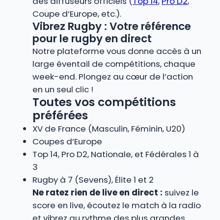
des diffuseurs officiels (
Top 14
,
Pro D2
,
Coupe d’Europe, etc.).
Vibrez Rugby : Votre référence
pour le rugby en direct
Notre plateforme vous donne accès à un
large éventail de compétitions, chaque
week-end. Plongez au cœur de l’action
en un seul clic !
Toutes vos compétitions
préférées
XV de France (Masculin, Féminin, U20)
Coupes d’Europe
Top 14, Pro D2, Nationale, et Fédérales 1 à
3
Rugby à 7 (Sevens), Élite 1 et 2
Ne ratez rien de live en direct :
suivez le
score en live, écoutez le match à la radio
et vibrez au rythme des plus grandes