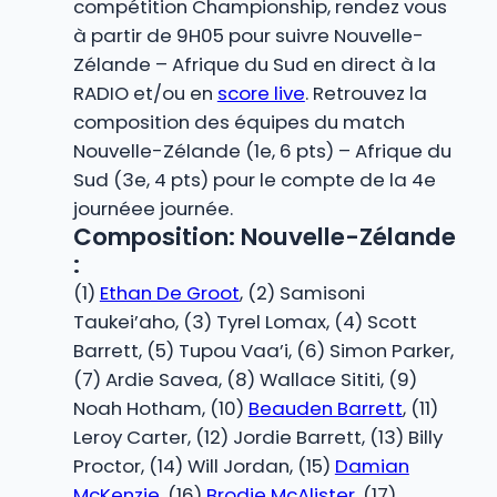
compétition Championship, rendez vous
à partir de 9H05 pour suivre Nouvelle-
Zélande – Afrique du Sud en direct à la
RADIO et/ou en
score live
. Retrouvez la
composition des équipes du match
Nouvelle-Zélande (1e, 6 pts) – Afrique du
Sud (3e, 4 pts) pour le compte de la 4e
journéee journée.
Composition: Nouvelle-Zélande
:
(1)
Ethan De Groot
, (2) Samisoni
Taukei’aho, (3) Tyrel Lomax, (4) Scott
Barrett, (5) Tupou Vaa’i, (6) Simon Parker,
(7) Ardie Savea, (8) Wallace Sititi, (9)
Noah Hotham, (10)
Beauden Barrett
, (11)
Leroy Carter, (12) Jordie Barrett, (13) Billy
Proctor, (14) Will Jordan, (15)
Damian
McKenzie
, (16)
Brodie McAlister
, (17)