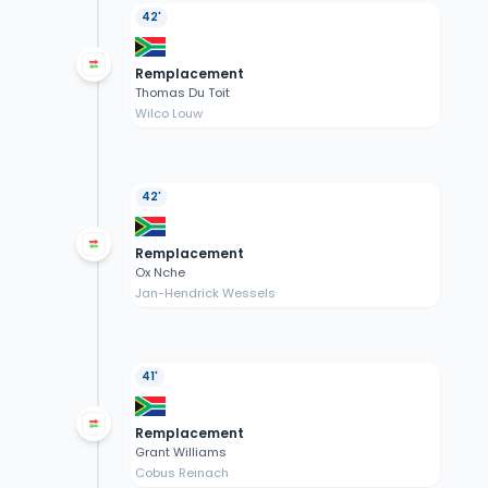
42'
Remplacement
Thomas Du Toit
Wilco Louw
42'
Remplacement
Ox Nche
Jan-Hendrick Wessels
41'
Remplacement
Grant Williams
Cobus Reinach