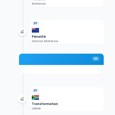
McKenzie
29'
Pénalité
Damian McKenzie
25'
25'
Transformation
Libbok