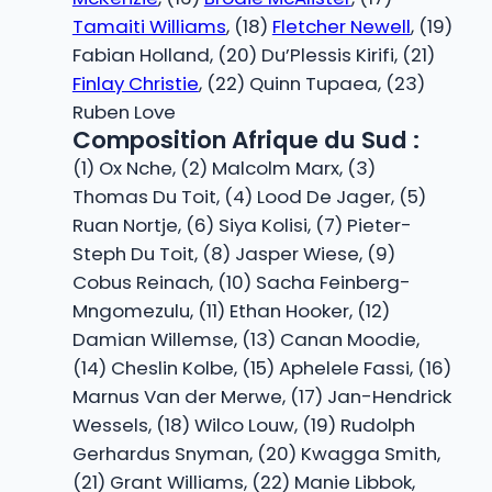
Tamaiti Williams
, (18)
Fletcher Newell
, (19)
Fabian Holland, (20) Du’Plessis Kirifi, (21)
Finlay Christie
, (22) Quinn Tupaea, (23)
Ruben Love
Composition Afrique du Sud :
(1) Ox Nche, (2) Malcolm Marx, (3)
Thomas Du Toit, (4) Lood De Jager, (5)
Ruan Nortje, (6) Siya Kolisi, (7) Pieter-
Steph Du Toit, (8) Jasper Wiese, (9)
Cobus Reinach, (10) Sacha Feinberg-
Mngomezulu, (11) Ethan Hooker, (12)
Damian Willemse, (13) Canan Moodie,
(14) Cheslin Kolbe, (15) Aphelele Fassi, (16)
Marnus Van der Merwe, (17) Jan-Hendrick
Wessels, (18) Wilco Louw, (19) Rudolph
Gerhardus Snyman, (20) Kwagga Smith,
(21) Grant Williams, (22) Manie Libbok,