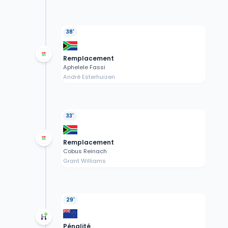
38'
Remplacement
Aphelele Fassi
André Esterhuizen
33'
Remplacement
Cobus Reinach
Grant Williams
29'
Pénalité