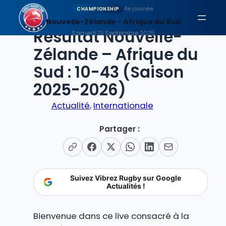
Aller
4e journée
CHAMPIONSHIP
au
Nouvelle-Zélande - Afrique du Sud
EN DIRECT
Résultat Nouvelle-
contenu
Samedi 13 Septembre 2025
Zélande – Afrique du
Sud : 10-43 (Saison
2025-2026)
Actualité
, 
Internationale
Partager :
Suivez Vibrez Rugby sur Google
Actualités !
Bienvenue dans ce live consacré à la