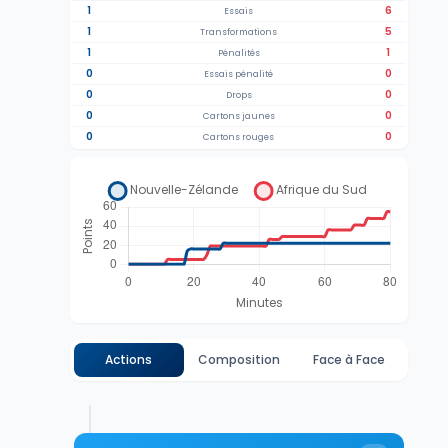
1
6
Essais
1
5
Transformations
1
1
Pénalités
0
0
Essais pénalité
0
0
Drops
0
0
Cartons jaunes
0
0
Cartons rouges
Actions
Composition
Face à Face