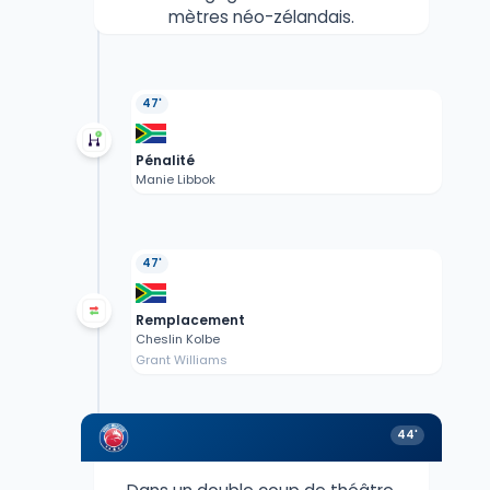
mètres néo-zélandais.
47'
Pénalité
Manie Libbok
47'
Remplacement
Cheslin Kolbe
Grant Williams
44'