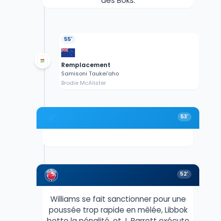
des Boks.
55'
Remplacement
Samisoni Taukei'aho
Brodie McAlister
53'
52'
Williams se fait sanctionner pour une
poussée trop rapide en mêlée, Libbok
botte la pénalité, et J. Barrett exécute