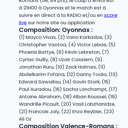
Romans (5e, 84 pts), le coup d’envoi est
à 21H00 à Oyonnax et le match est à
suivre en direct à la RADIO et/ou en
score
live
sur notre site ou application
Composition: Oyonnax :
(1) Mayco Vivas, (2) Vano Karkadze, (3)
Christopher Vaotoa, (4) Victor Lebas, (5)
Phoenix Battye, (6) Kévin Lebreton, (7)
Cyriac Guilly, (8) Uzair Cassiem, (9)
Jonathan Ruru, (10) Zack Holmes, (11)
Abdelkarim Fofana, (12) Danny Toala, (13)
Edward Sawailau, (14) Gavin Stark, (15)
Paul Auradou, (16) Sacha Lonchampt, (17)
Antoine Abraham, (18) Alban Roussel, (19)
Wandrille Picault, (20) Vasil Lobzhanidze,
(21) Francois Joly, (22) Enzo Reybier, (23)
Ali Oz
Composition Valence-Romans :