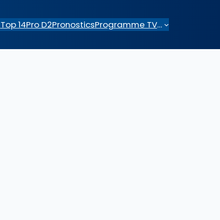
e
Top 14
Pro D2
Pronostics
Programme TV
…