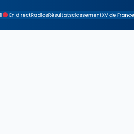
l
En direct
Radios
Résultats
classement
XV de Franc