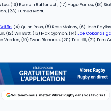
c Luc, (16) Romain Ruffenach, (17) Hugo Parrou, (18) Sia
bson, (23) Tumua Manu
Griffin
, (4) Quinn Roux, (5) Ross Molony, (6) Josh Bayliss
r, (12) Will Butt, (13) Max Ojomoh, (14)
Joe Cokanasig
ran Verden, (19) Ewan Richards, (20) Ted Hill, (21) Tom 
Soutenez-nous, mettez Vibrez Rugby dans vos favoris !