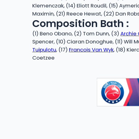
Klemenczak, (14) Eliott Roudil, (15) Aymeri
Maximin, (21) Reece Hewat, (22) Dan Ro
Composition Bath :
(1) Beno Obano, (2) Tom Dunn, (3)
Archie 
Spencer, (10) Ciaran Donoghue, (11) Will Mui
Tuipulotu
, (17)
Francois Van Wyk
, (18) Kie
Coetzee