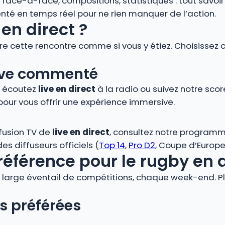
s, face-à-face, compositions, statistiques : tout savoi
é en temps réel pour ne rien manquer de l’action.
en direct ?
vre cette rencontre comme si vous y étiez. Choisissez 
 live commenté
, écoutez
live en direct
à la radio ou suivez notre score
pour vous offrir une expérience immersive.
ffusion TV de
live en direct
, consultez notre programm
s diffuseurs officiels (
Top 14
,
Pro D2
, Coupe d’Europe,
référence pour le rugby en 
large éventail de compétitions, chaque week-end. Plo
s préférées