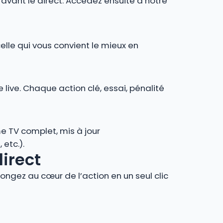
r avant le direct. Accédez ensuite à notre
celle qui vous convient le mieux en
 live. Chaque action clé, essai, pénalité
e TV complet, mis à jour
 etc.).
direct
ngez au cœur de l’action en un seul clic