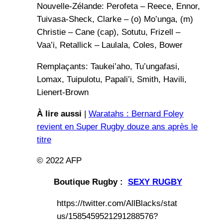
Nouvelle-Zélande: Perofeta – Reece, Ennor,
Tuivasa-Sheck, Clarke – (o) Mo’unga, (m)
Christie – Cane (cap), Sotutu, Frizell –
Vaa’i, Retallick – Laulala, Coles, Bower
Remplaçants: Taukei’aho, Tu’ungafasi,
Lomax, Tuipulotu, Papali’i, Smith, Havili,
Lienert-Brown
À lire aussi
|
Waratahs : Bernard Foley
revient en Super Rugby douze ans après le
titre
© 2022 AFP
Boutique Rugby :
SEXY RUGBY
https://twitter.com/AllBlacks/stat
us/1585459521291288576?