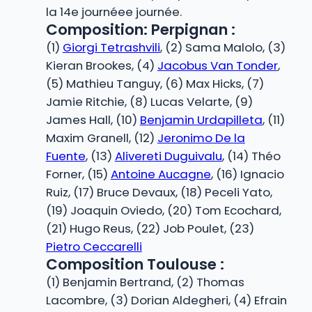
la 14e journéee journée.
Composition: Perpignan :
(1)
Giorgi Tetrashvili
, (2) Sama Malolo, (3)
Kieran Brookes, (4)
Jacobus Van Tonder
,
(5) Mathieu Tanguy, (6) Max Hicks, (7)
Jamie Ritchie, (8) Lucas Velarte, (9)
James Hall, (10)
Benjamin Urdapilleta
, (11)
Maxim Granell, (12)
Jeronimo De la
Fuente
, (13)
Alivereti Duguivalu
, (14) Théo
Forner, (15)
Antoine Aucagne
, (16) Ignacio
Ruiz, (17) Bruce Devaux, (18) Peceli Yato,
(19) Joaquin Oviedo, (20) Tom Ecochard,
(21) Hugo Reus, (22) Job Poulet, (23)
Pietro Ceccarelli
Composition Toulouse :
(1) Benjamin Bertrand, (2) Thomas
Lacombre, (3) Dorian Aldegheri, (4) Efrain