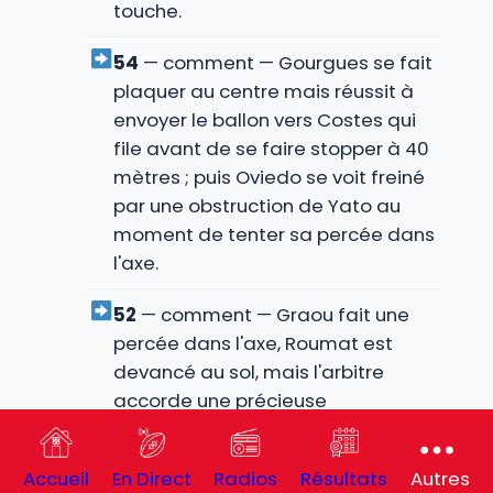
touche.
54
— comment — Gourgues se fait
plaquer au centre mais réussit à
envoyer le ballon vers Costes qui
file avant de se faire stopper à 40
mètres ; puis Oviedo se voit freiné
par une obstruction de Yato au
moment de tenter sa percée dans
l'axe.
52
— comment — Graou fait une
percée dans l'axe, Roumat est
devancé au sol, mais l'arbitre
accorde une précieuse
pénaltouche aux 22 mètres pour
l'USAP, avec un coup de frais sur le
Accueil
En Direct
Radios
Résultats
Autres
terrain : Van Tonder cède sa place