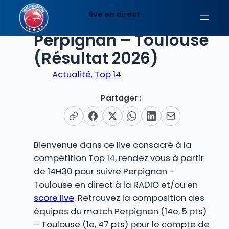
Aller
live en direct
au
EN DIRECT
contenu
Perpignan – Toulouse
(Résultat 2026)
Actualité
, 
Top 14
Partager :
Bienvenue dans ce live consacré à la
compétition Top 14, rendez vous à partir
de 14H30 pour suivre Perpignan –
Toulouse en direct à la RADIO et/ou en
score live
. Retrouvez la composition des
équipes du match Perpignan (14e, 5 pts)
– Toulouse (1e, 47 pts) pour le compte de