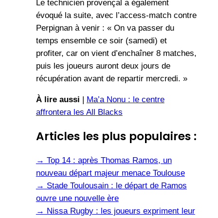
Le technicien provençal a également
évoqué la suite, avec l’access-match contre
Perpignan à venir : « On va passer du
temps ensemble ce soir (samedi) et
profiter, car on vient d’enchaîner 8 matches,
puis les joueurs auront deux jours de
récupération avant de repartir mercredi. »
À lire aussi
|
Ma’a Nonu : le centre
affrontera les All Blacks
Articles les plus populaires :
→
Top 14 : après Thomas Ramos, un
nouveau départ majeur menace Toulouse
→
Stade Toulousain : le départ de Ramos
ouvre une nouvelle ère
→
Nissa Rugby : les joueurs expriment leur