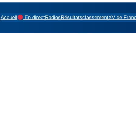
Accueil
En direct
Radios
Résultats
classement
XV de Fran