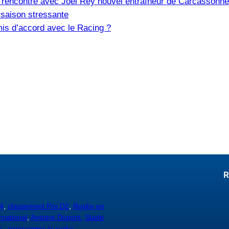
e, rencontre avec Joël Rey nouvel entraîneur de Carcassonne
saison stressante
is d’accord avec le Racing ?
R
4
,
classement Pro D2
,
Rugby en
rnational
,
Antoine Dupont,
Stade
y
,
programme tv rugby