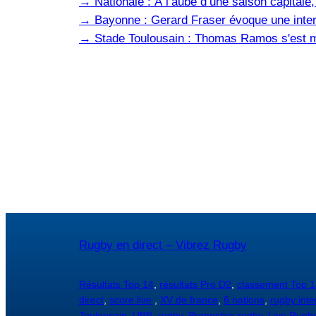
→
Nationale : À l’aube d’une saison capital
→
Bayonne : Gerard Fraser évoque une inter
→
Stade Toulousain : Thomas Ramos s'est m
Rugby en direct – Vibrez Rugby
Résultats Top 14
,
résultats Pro D2
,
classement Top 1
direct
,
score live
,
XV de france
,
6 nations
,
rugby inte
Toulousain
,
UBB
,
rugby
,
Pronostics rugby
,
Live Rugb