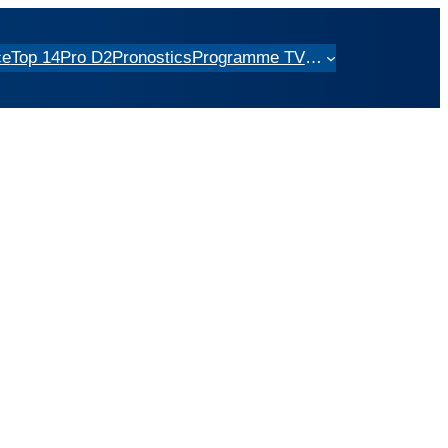
ce
Top 14
Pro D2
Pronostics
Programme TV
…