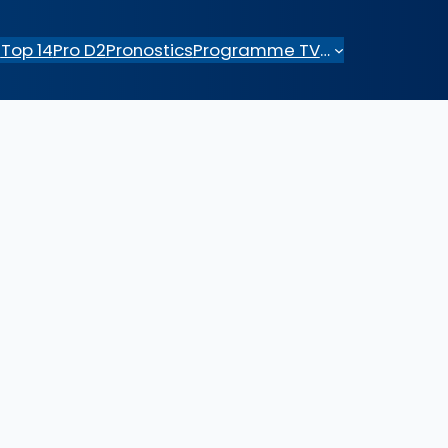
e
Top 14
Pro D2
Pronostics
Programme TV
…