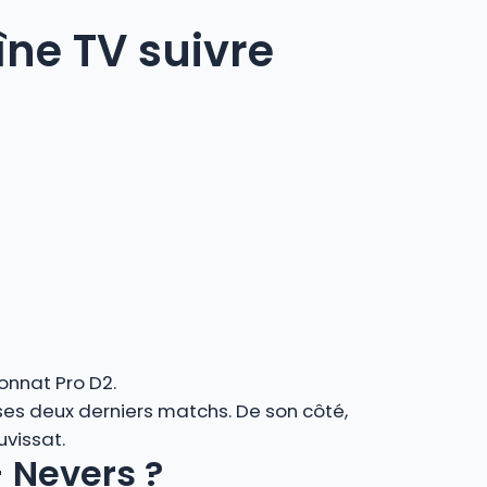
îne TV suivre
onnat Pro D2.
 ses deux derniers matchs. De son côté,
uvissat.
– Nevers ?