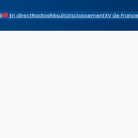
l
En direct
Radios
Résultats
classement
XV de Franc