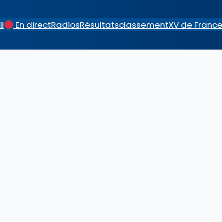
l
En direct
Radios
Résultats
classement
XV de Franc