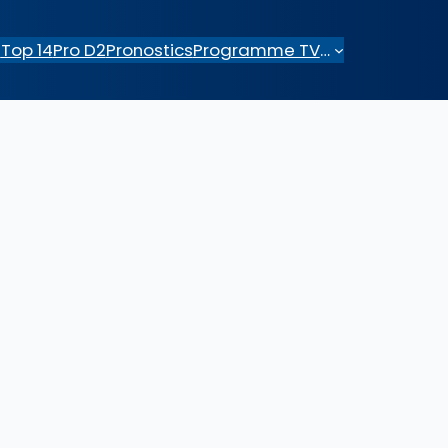
e
Top 14
Pro D2
Pronostics
Programme TV
…