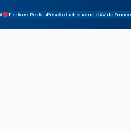
l
En direct
Radios
Résultats
classement
XV de Franc