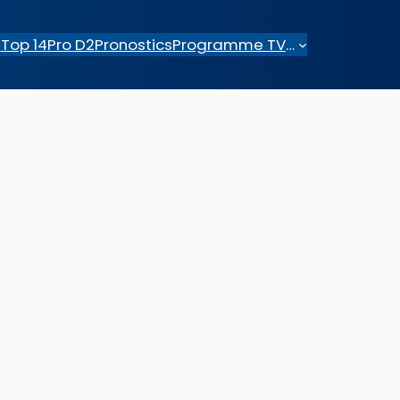
e
Top 14
Pro D2
Pronostics
Programme TV
…