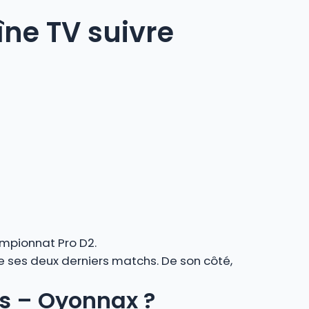
îne TV suivre
ampionnat Pro D2.
de ses deux derniers matchs. De son côté,
es – Oyonnax ?