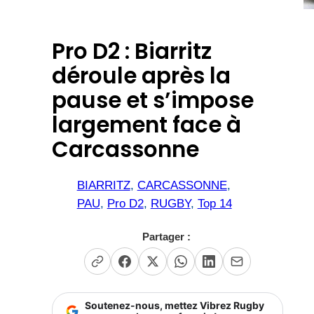
Pro D2 : Biarritz
déroule après la
pause et s’impose
largement face à
Carcassonne
BIARRITZ
, 
CARCASSONNE
, 
PAU
, 
Pro D2
, 
RUGBY
, 
Top 14
Partager :
Soutenez-nous, mettez Vibrez Rugby