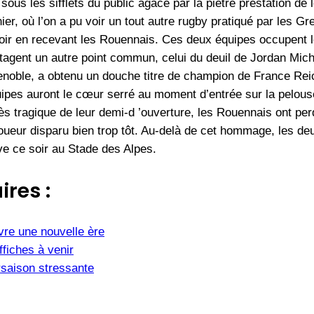
 sous les sifflets du public agacé par la piètre prestation de 
ier, où l’on a pu voir un tout autre rugby pratiqué par les 
soir en recevant les Rouennais. Ces deux équipes occupent 
agent un autre point commun, celui du deuil de Jordan Micha
renoble, a obtenu un douche titre de champion de France Reic
uipes auront le cœur serré au moment d’entrée sur la pelo
ès tragique de leur demi-d ’ouverture, les Rouennais ont per
joueur disparu bien trop tôt. Au-delà de cet hommage, les de
ve ce soir au Stade des Alpes.
ires :
vre une nouvelle ère
fiches à venir
saison stressante