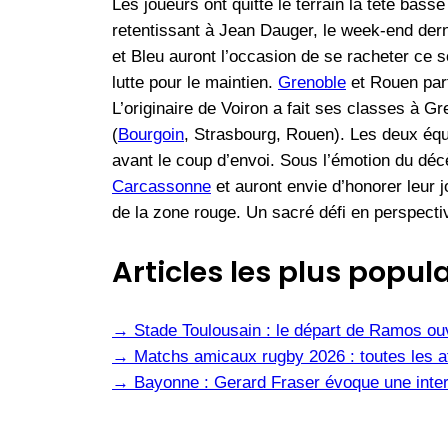
Les joueurs ont quitté le terrain la tête basse
retentissant à Jean Dauger, le week-end dern
et Bleu auront l’occasion de se racheter ce 
lutte pour le maintien.
Grenoble
et Rouen part
L’originaire de Voiron a fait ses classes à G
(
Bourgoin
, Strasbourg, Rouen). Les deux éq
avant le coup d’envoi. Sous l’émotion du déc
Carcassonne
et auront envie d’honorer leur 
de la zone rouge. Un sacré défi en perspecti
Articles les plus popula
→
Stade Toulousain : le départ de Ramos ou
→
Matchs amicaux rugby 2026 : toutes les af
→
Bayonne : Gerard Fraser évoque une inter