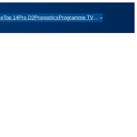
ce
Top 14
Pro D2
Pronostics
Programme TV
…