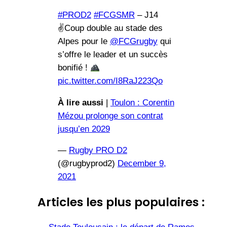
#PROD2
#FCGSMR
– J14
✌️Coup double au stade des
Alpes pour le
@FCGrugby
qui
s’offre le leader et un succès
bonifié !
pic.twitter.com/I8RaJ223Qo
À lire aussi
|
Toulon : Corentin
Mézou prolonge son contrat
jusqu’en 2029
—
Rugby PRO D2
(@rugbyprod2)
December 9,
2021
Articles les plus populaires :