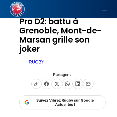
Aller
au
Pro D2: battu à
contenu
Grenoble, Mont-de-
Marsan grille son
joker
RUGBY
Partager :
Suivez Vibrez Rugby sur Google
Actualités !