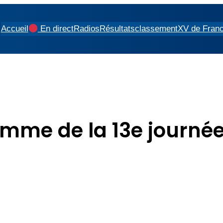
Accueil
En direct
Radios
Résultats
classement
XV de Fran
amme de la 13e journé