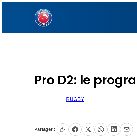
Aller
au
contenu
Pro D2: le progr
RUGBY
Partager :