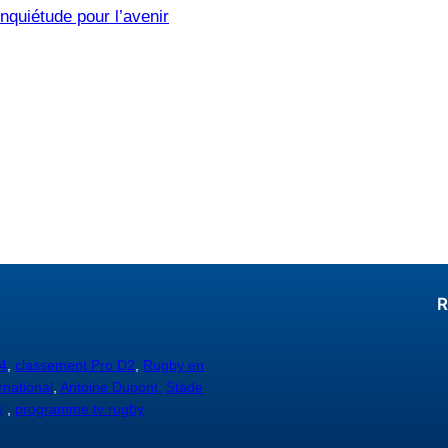
nquiétude pour l’avenir
R
4
,
classement Pro D2
,
Rugby en
rnational
,
Antoine Dupont,
Stade
y
,
programme tv rugby