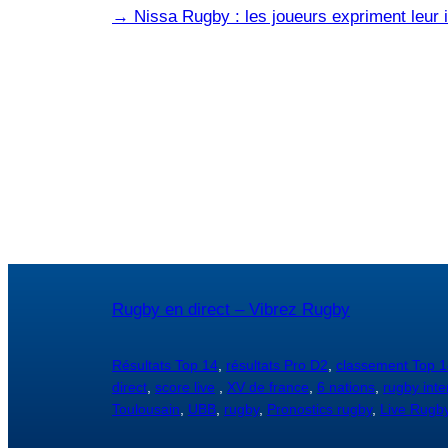
→
Nissa Rugby : les joueurs expriment leur i
Rugby en direct – Vibrez Rugby
Résultats Top 14
,
résultats Pro D2
,
classement Top 1
direct
,
score live
,
XV de france
,
6 nations
,
rugby inte
Toulousain
,
UBB
,
rugby
,
Pronostics rugby
,
Live Rugb