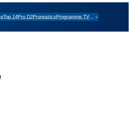
ce
Top 14
Pro D2
Pronostics
Programme TV
…
e