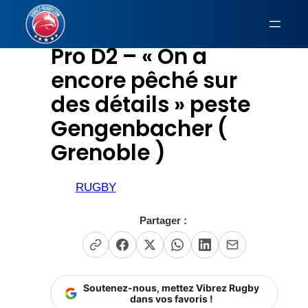
Aller
au
Pro D2 – « On a
contenu
encore pêché sur
des détails » peste
Gengenbacher (
Grenoble )
RUGBY
Partager :
Soutenez-nous, mettez Vibrez Rugby
dans vos favoris !