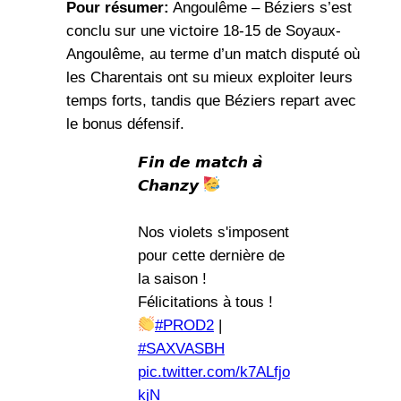
Pour résumer:
Angoulême – Béziers s’est
conclu sur une victoire 18-15 de Soyaux-
Angoulême, au terme d’un match disputé où
les Charentais ont su mieux exploiter leurs
temps forts, tandis que Béziers repart avec
le bonus défensif.
𝙁𝙞𝙣 𝙙𝙚 𝙢𝙖𝙩𝙘𝙝 𝙖̀
𝘾𝙝𝙖𝙣𝙯𝙮
Nos violets s'imposent
pour cette dernière de
la saison !
Félicitations à tous !
#PROD2
|
#SAXVASBH
pic.twitter.com/k7ALfjo
kjN