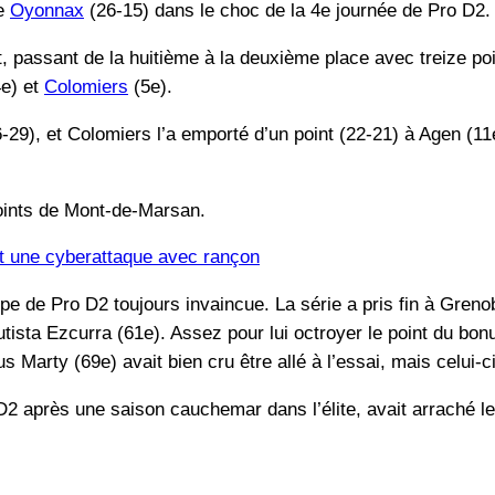
re
Oyonnax
(26-15) dans le choc de la 4e journée de Pro D2.
 passant de la huitième à la deuxième place avec treize poi
e) et
Colomiers
(5e).
36-29), et Colomiers l’a emporté d’un point (22-21) à Agen (1
points de Mont-de-Marsan.
it une cyberattaque avec rançon
pe de Pro D2 toujours invaincue. La série a pris fin à Grenob
utista Ezcurra (61e). Assez pour lui octroyer le point du bo
us Marty (69e) avait bien cru être allé à l’essai, mais celui-
 D2 après une saison cauchemar dans l’élite, avait arraché 