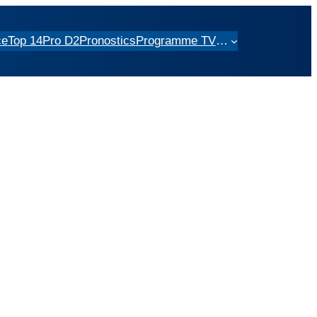
ce
Top 14
Pro D2
Pronostics
Programme TV
…