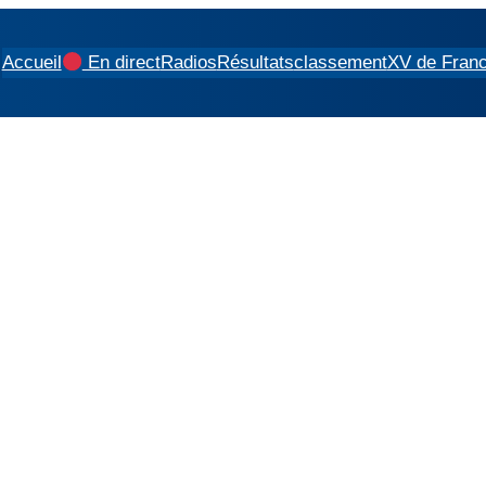
Accueil
En direct
Radios
Résultats
classement
XV de Fran