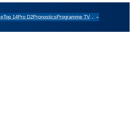
ce
Top 14
Pro D2
Pronostics
Programme TV
…