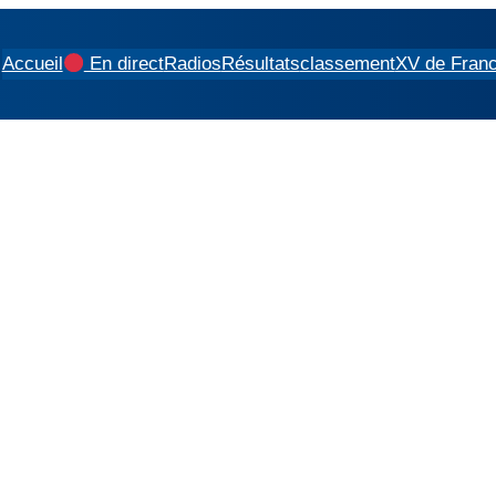
Accueil
En direct
Radios
Résultats
classement
XV de Fran