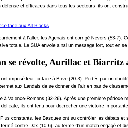
 défense et efficaces dans tous les secteurs, ils ont constr
nce face aux All Blacks
urdement à l’aller, les Agenais ont corrigé Nevers (53-7). Ce
fensive totale. Le SUA envoie ainsi un message fort, tout en s
se révolte, Aurillac et Biarritz 
nt imposé leur loi face à Brive (20-3). Portés par un doubl
permet aux Landais de se donner de l’air en bas de classem
face à Valence-Romans (32-28). Après une première période ma
délicate, ils ont tenu pour décrocher une victoire importante
Plus constants, les Basques ont su contrôler les débats et s
l fermé contre Dax (10-6), au terme d’un match engagé et di