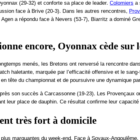
onnax (29-32) et conforte sa place de leader.
Colomiers
a 
ssion face à Brive (20-3). Dans les autres rencontres,
Pro
 Agen a répondu face à Nevers (53-7), Biarritz a dominé Gre
ionne encore, Oyonnax cède sur 
ngtemps menés, les Bretons ont renversé la rencontre dans
tch haletante, marquée par l’efficacité offensive et le sang
r en tête du championnat et de poursuivre une dynamique par
après son succès à Carcassonne (19-23). Les Provençaux on
dant leur place de dauphin. Ce résultat confirme leur capacit
nt très fort à domicile
es plus marquantes du week-end. Face à Soyaux-Angoulême, 