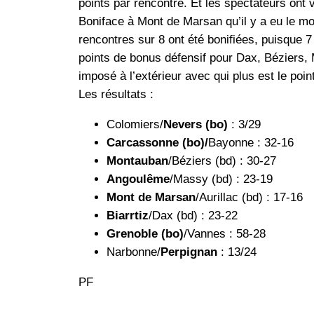
points par rencontre. Et les spectateurs ont 
Boniface à Mont de Marsan qu’il y a eu le moi
rencontres sur 8 ont été bonifiées, puisque 7
points de bonus défensif pour Dax, Béziers,
imposé à l’extérieur avec qui plus est le poin
Les résultats :
Colomiers/
Nevers (bo)
: 3/29
Carcassonne (bo)/
Bayonne : 32-16
Montauban
/Béziers (bd) : 30-27
Angoulême
/Massy (bd) : 23-19
Mont de Marsan
/Aurillac (bd) : 17-16
Biarrtiz
/Dax (bd) : 23-22
Grenoble (bo)
/Vannes : 58-28
Narbonne/
Perpignan
: 13/24
PF