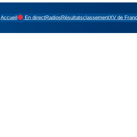
Accueil
En direct
Radios
Résultats
classement
XV de Fran