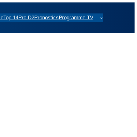
ce
Top 14
Pro D2
Pronostics
Programme TV
…