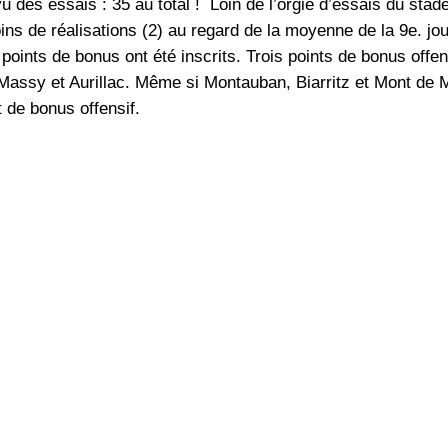
vu des essais : 35 au total ! Loin de l’orgie d’essais du sta
ns de réalisations (2) au regard de la moyenne de la 9e. jou
 points de bonus ont été inscrits. Trois points de bonus off
 Massy et Aurillac. Même si Montauban, Biarritz et Mont de 
t de bonus offensif.