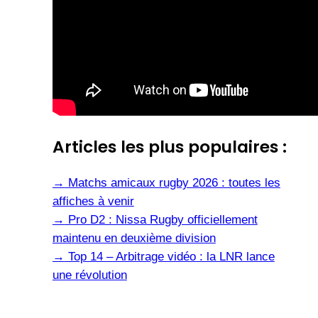
Articles les plus populaires :
→
Matchs amicaux rugby 2026 : toutes les
affiches à venir
→
Pro D2 : Nissa Rugby officiellement
maintenu en deuxième division
→
Top 14 – Arbitrage vidéo : la LNR lance
une révolution