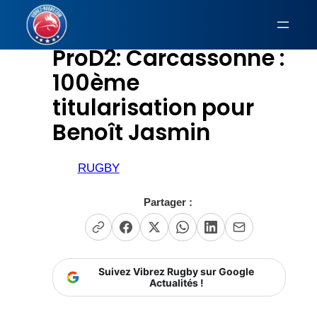
Aller
au
ProD2: Carcassonne :
contenu
100ème
titularisation pour
Benoît Jasmin
RUGBY
Partager :
Suivez Vibrez Rugby sur Google
Actualités !