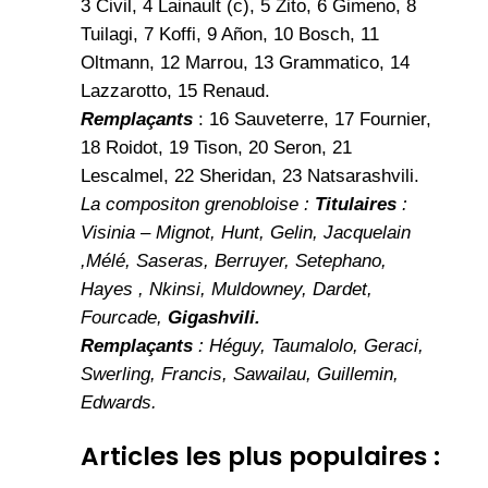
3 Civil, 4 Lainault (c), 5 Zito, 6 Gimeno, 8
Tuilagi, 7 Koffi, 9 Añon, 10 Bosch, 11
Oltmann, 12 Marrou, 13 Grammatico, 14
Lazzarotto, 15 Renaud.
Remplaçants
: 16 Sauveterre, 17 Fournier,
18 Roidot, 19 Tison, 20 Seron, 21
Lescalmel, 22 Sheridan, 23 Natsarashvili.
La compositon grenobloise :
Titulaires
:
Visinia – Mignot, Hunt, Gelin, Jacquelain
,Mélé, Saseras, Berruyer, Setephano,
Hayes , Nkinsi, Muldowney, Dardet,
Fourcade,
Gigashvili.
Remplaçants
: Héguy, Taumalolo, Geraci,
Swerling, Francis, Sawailau, Guillemin,
Edwards.
Articles les plus populaires :