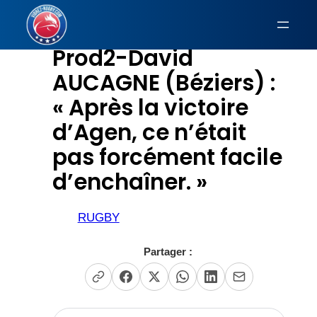
Aller
au
Prod2-David
contenu
AUCAGNE (Béziers) :
« Après la victoire
d’Agen, ce n’était
pas forcément facile
d’enchaîner. »
RUGBY
Partager :