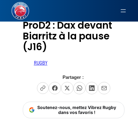
Aller
au
ProD2 : Dax devant
contenu
Biarritz à la pause
(J16)
RUGBY
Partager :
Soutenez-nous, mettez Vibrez Rugby
dans vos favoris !