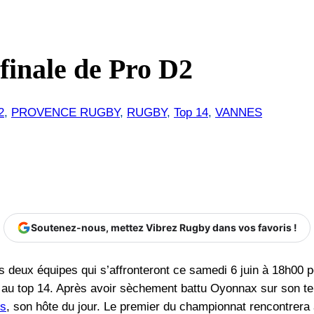
 finale de Pro D2
2
, 
PROVENCE RUGBY
, 
RUGBY
, 
Top 14
, 
VANNES
Soutenez-nous, mettez Vibrez Rugby dans vos favoris !
es deux équipes qui s’affronteront ce samedi 6 juin à 18h00 
 au top 14. Après avoir sèchement battu Oyonnax sur son te
rs
, son hôte du jour. Le premier du championnat rencontrera a