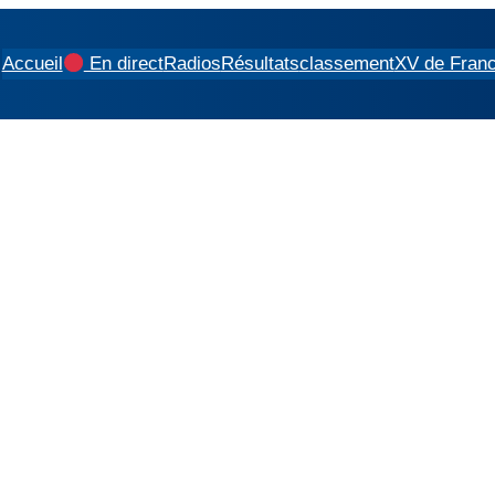
Accueil
En direct
Radios
Résultats
classement
XV de Fran