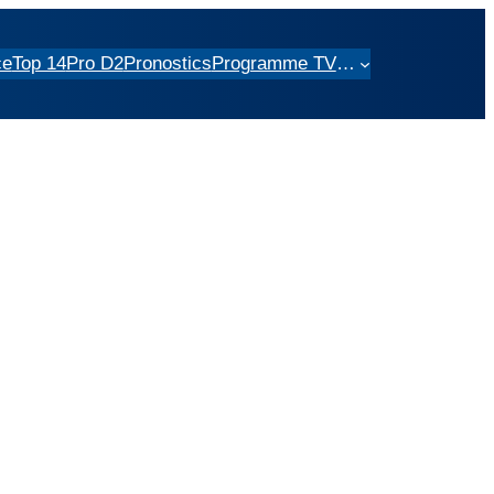
ce
Top 14
Pro D2
Pronostics
Programme TV
…