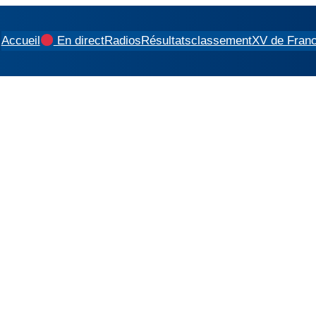
Accueil
En direct
Radios
Résultats
classement
XV de Fran