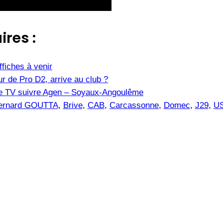
ires :
fiches à venir
r de Pro D2, arrive au club ?
îne TV suivre Agen – Soyaux-Angoulême
ernard GOUTTA
, 
Brive
, 
CAB
, 
Carcassonne
, 
Domec
, 
J29
, 
U