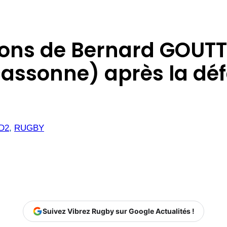
tions de Bernard GOUTT
ssonne) après la défa
 D2
, 
RUGBY
Suivez Vibrez Rugby sur Google Actualités !