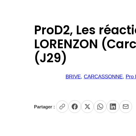
ProD2, Les réac
LORENZON (Carca
(J29)
BRIVE
, 
CARCASSONNE
, 
Pro
Partager :