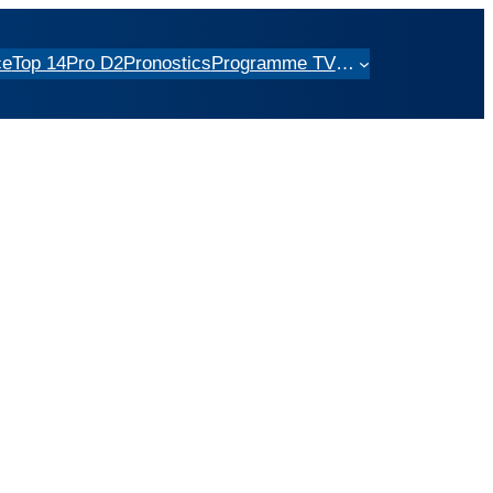
ce
Top 14
Pro D2
Pronostics
Programme TV
…