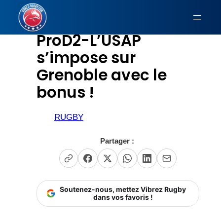
Aller
au
ProD2-L’USAP
contenu
s’impose sur
Grenoble avec le
bonus !
RUGBY
Partager :
Soutenez-nous, mettez Vibrez Rugby
dans vos favoris !