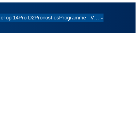
ce
Top 14
Pro D2
Pronostics
Programme TV
…