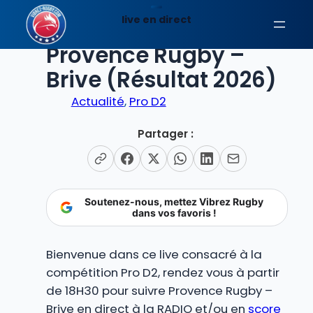
Aller
live en direct
au
EN DIRECT
contenu
Provence Rugby –
Brive (Résultat 2026)
Actualité
, 
Pro D2
Partager :
Soutenez-nous, mettez Vibrez Rugby
dans vos favoris !
Bienvenue dans ce live consacré à la
compétition Pro D2, rendez vous à partir
de 18H30 pour suivre Provence Rugby –
Brive en direct à la RADIO et/ou en
score