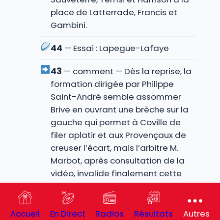
place de Latterrade, Francis et
Gambini.
44
— Essai : Lapegue-Lafaye
43
— comment — Dès la reprise, la
formation dirigée par Philippe
Saint-André semble assommer
Brive en ouvrant une brèche sur la
gauche qui permet à Coville de
filer aplatir et aux Provençaux de
creuser l’écart, mais l’arbitre M.
Marbot, après consultation de la
vidéo, invalide finalement cette
réalisation pour un ballon sorti en
touche au lancement de
l’offensive.
Accueil
En Direct
Radios
Résultats
Autres