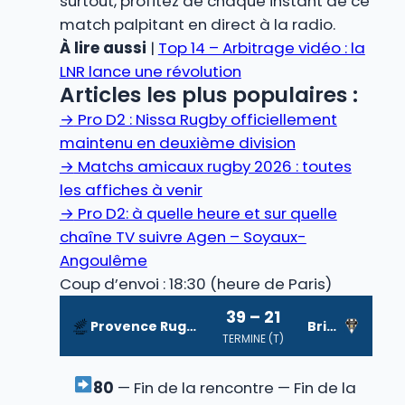
surtout, profitez de chaque instant de ce
match palpitant en direct à la radio.
À lire aussi
|
Top 14 – Arbitrage vidéo : la
LNR lance une révolution
Articles les plus populaires :
→
Pro D2 : Nissa Rugby officiellement
maintenu en deuxième division
→
Matchs amicaux rugby 2026 : toutes
les affiches à venir
→
Pro D2: à quelle heure et sur quelle
chaîne TV suivre Agen – Soyaux-
Angoulême
Coup d’envoi : 18:30 (heure de Paris)
39 – 21
Provence Rugby
Brive
TERMINE (T)
80
— Fin de la rencontre — Fin de la