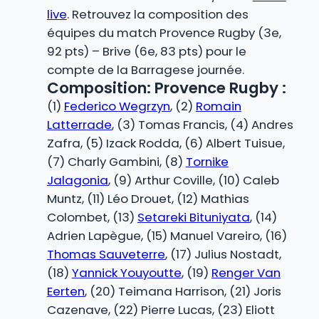
live
. Retrouvez la composition des
équipes du match Provence Rugby (3e,
92 pts) – Brive (6e, 83 pts) pour le
compte de la Barragese journée.
Composition: Provence Rugby :
(1)
Federico Wegrzyn
, (2)
Romain
Latterrade
, (3) Tomas Francis, (4) Andres
Zafra, (5) Izack Rodda, (6) Albert Tuisue,
(7) Charly Gambini, (8)
Tornike
Jalagonia
, (9) Arthur Coville, (10) Caleb
Muntz, (11) Léo Drouet, (12) Mathias
Colombet, (13)
Setareki Bituniyata
, (14)
Adrien Lapègue, (15) Manuel Vareiro, (16)
Thomas Sauveterre
, (17) Julius Nostadt,
(18)
Yannick Youyoutte
, (19)
Renger Van
Eerten
, (20) Teimana Harrison, (21) Joris
Cazenave, (22) Pierre Lucas, (23) Eliott