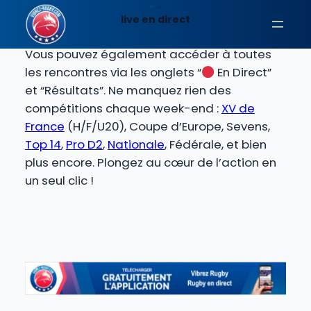
Aller
Racing 92
en direct : Suivez tous vos matchs
live en direct
au
de rugby préférés à la radio ou en
score live
.
contenu
Vous pouvez également accéder à toutes
les rencontres via les onglets “
En Direct”
et “Résultats”. Ne manquez rien des
compétitions chaque week-end :
XV de
France
(H/F/U20), Coupe d’Europe, Sevens,
Top 14
,
Pro D2
,
Nationale
, Fédérale, et bien
plus encore. Plongez au cœur de l’action en
un seul clic !