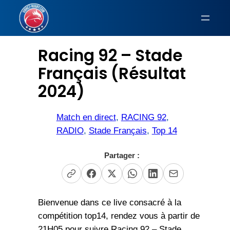
Aller
au
EN DIRECT
contenu
Racing 92 – Stade
Français (Résultat
2024)
Match en direct
, 
RACING 92
, 
RADIO
, 
Stade Français
, 
Top 14
Partager :
Bienvenue dans ce live consacré à la
compétition top14, rendez vous à partir de
21H05 pour suivre Racing 92 – Stade