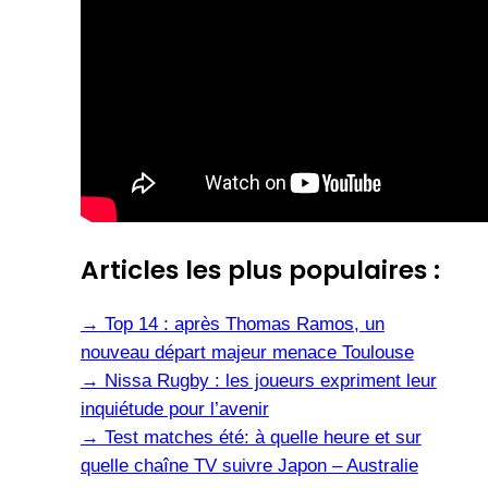
Articles les plus populaires :
→
Top 14 : après Thomas Ramos, un
nouveau départ majeur menace Toulouse
→
Nissa Rugby : les joueurs expriment leur
inquiétude pour l’avenir
→
Test matches été: à quelle heure et sur
quelle chaîne TV suivre Japon – Australie