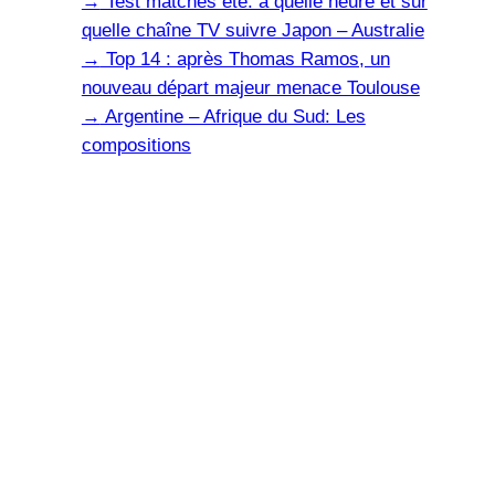
→
Test matches été: à quelle heure et sur
quelle chaîne TV suivre Japon – Australie
→
Top 14 : après Thomas Ramos, un
nouveau départ majeur menace Toulouse
→
Argentine – Afrique du Sud: Les
compositions