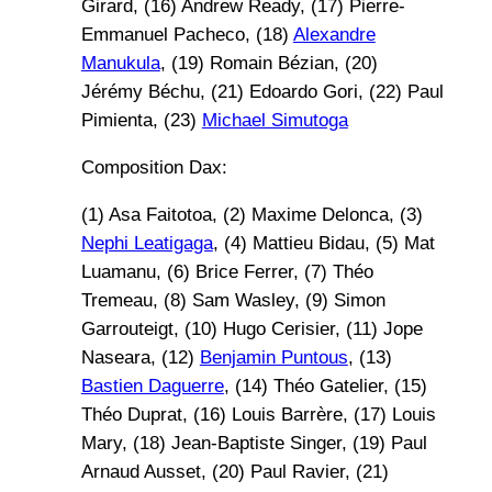
Girard, (16) Andrew Ready, (17) Pierre-
Emmanuel Pacheco, (18)
Alexandre
Manukula
, (19) Romain Bézian, (20)
Jérémy Béchu, (21) Edoardo Gori, (22) Paul
Pimienta, (23)
Michael Simutoga
Composition Dax:
(1) Asa Faitotoa, (2) Maxime Delonca, (3)
Nephi Leatigaga
, (4) Mattieu Bidau, (5) Mat
Luamanu, (6) Brice Ferrer, (7) Théo
Tremeau, (8) Sam Wasley, (9) Simon
Garrouteigt, (10) Hugo Cerisier, (11) Jope
Naseara, (12)
Benjamin Puntous
, (13)
Bastien Daguerre
, (14) Théo Gatelier, (15)
Théo Duprat, (16) Louis Barrère, (17) Louis
Mary, (18) Jean-Baptiste Singer, (19) Paul
Arnaud Ausset, (20) Paul Ravier, (21)