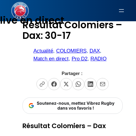
Aller
au
live en direct
Résultat Colomiers –
contenu
Dax: 30-17
Actualité
, 
COLOMIERS
, 
DAX
, 
Match en direct
, 
Pro D2
, 
RADIO
Partager :
Soutenez-nous, mettez Vibrez Rugby
dans vos favoris !
Résultat Colomiers – Dax