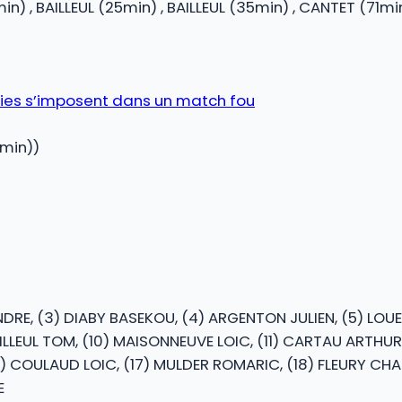
7min) , BAILLEUL (25min) , BAILLEUL (35min) , CANTET (71
bies s’imposent dans un match fou
min))
NDRE, (3) DIABY BASEKOU, (4) ARGENTON JULIEN, (5) LOU
ILLEUL TOM, (10) MAISONNEUVE LOIC, (11) CARTAU ARTHUR
6) COULAUD LOIC, (17) MULDER ROMARIC, (18) FLEURY CHA
E