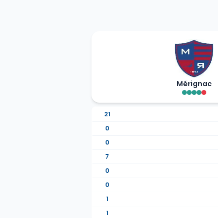
Mérignac
21
0
0
7
0
0
1
1