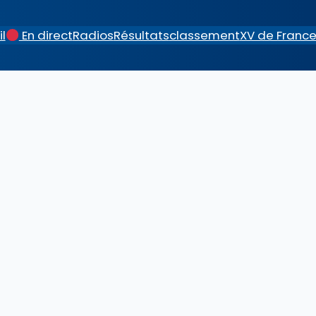
l
En direct
Radios
Résultats
classement
XV de Franc