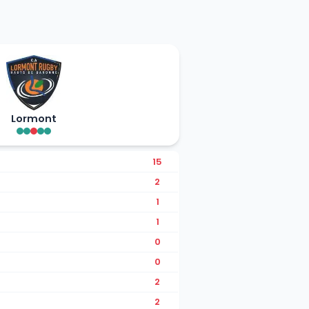
Lormont
15
2
1
1
0
0
2
2