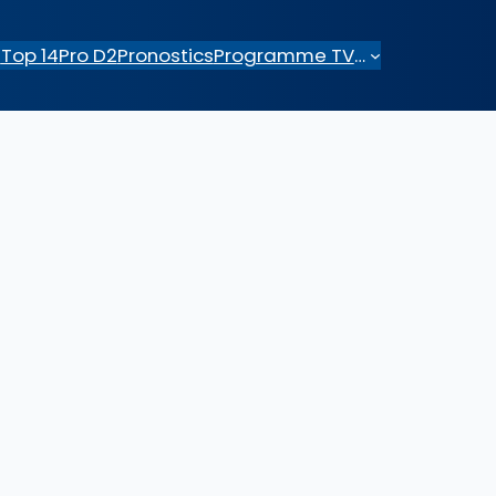
e
Top 14
Pro D2
Pronostics
Programme TV
…