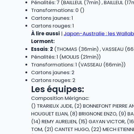
Pénalités: 7 (BAILLEUL (7min) , BAILLEUL (1
Transformations: 0 ()
Cartons jaunes: 1
Cartons rouges: 1
À lire aussi
|
Japon-Australie : les Walla
Lormont:
Essais
:
2
(THOMAS (36min) , VASSEAU (66
Pénalités: 1 (MOULIS (21min))
Transformations: 1 (VASSEAU (66min))
Cartons jaunes: 2
Cartons rouges: 2
Les équipes:
Composition Mérignac:
() TRARIEUX JUDE, (2) BONNEFONT PIERRE A
HOUGUET ELIAN, (8) BRIGNONE ENZO, (9) BA
(14) REMY AURELIEN, (15) GAYAN VICTOR, (1
TOM, (21) CANTET HUGO, (22) MECH ETIENN