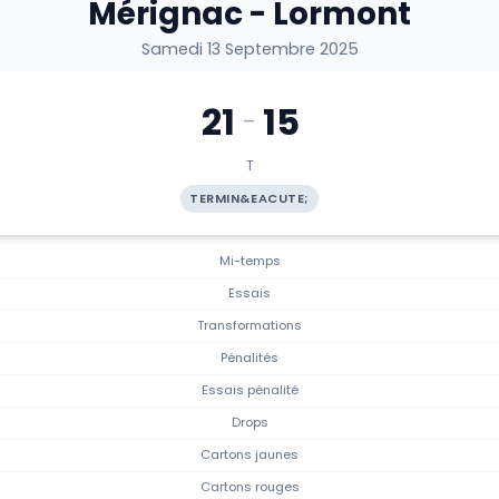
Mérignac - Lormont
Samedi 13 Septembre 2025
21
15
-
T
TERMIN&EACUTE;
Mi-temps
Essais
Transformations
Pénalités
Essais pénalité
Drops
Cartons jaunes
Cartons rouges